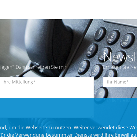
Newsl
iegen? Dann schreiben Sie mir!
Erhalten Sie N
* Pflichtfeld
nd, um die Webseite zu nutzen. Weiter verwendet diese We
 die Verwendung bestimmter Dienste wird Ihre Einwilligung 