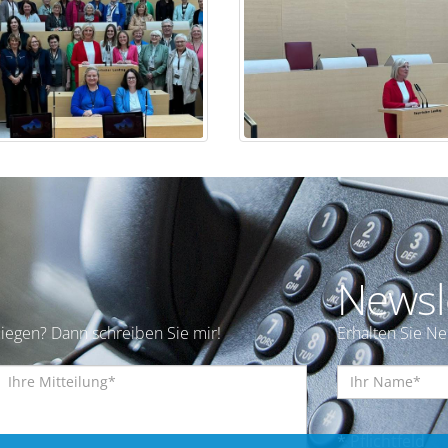
Newsl
iegen? Dann schreiben Sie mir!
Erhalten Sie N
* Pflichtfeld