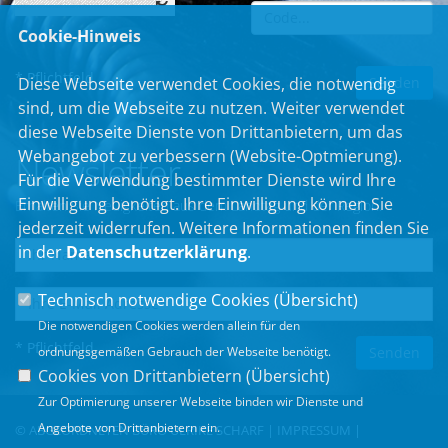
Cookie-Hinweis
* Pflichtfeld
Diese Webseite verwendet Cookies, die notwendig
sind, um die Webseite zu nutzen. Weiter verwendet
diese Webseite Dienste von Drittanbietern, um das
Webangebot zu verbessern (Website-Optmierung).
Newsletter
Für die Verwendung bestimmter Dienste wird Ihre
Einwilligung benötigt. Ihre Einwilligung können Sie
Erhalten Sie Neuigkeiten aus dem Landtag und der Region.
jederzeit widerrufen. Weitere Informationen finden Sie
in der
Datenschutzerklärung
.
Technisch notwendige Cookies (
Übersicht
)
Die notwendigen Cookies werden allein für den
* Pflichtfeld
ordnungsgemäßen Gebrauch der Webseite benötigt.
Cookies von Drittanbietern (
Übersicht
)
Zur Optimierung unserer Webseite binden wir Dienste und
Angebote von Drittanbietern ein.
© ABGEORDNETEN BÜRO ULRIKE SCHARF |
IMPRESSUM
|