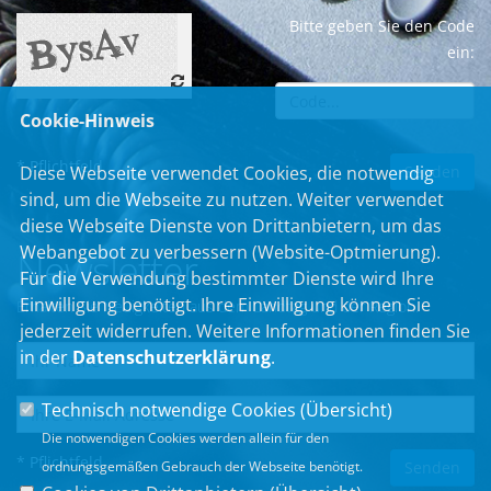
Bitte geben Sie den Code
ein:
Cookie-Hinweis
* Pflichtfeld
Diese Webseite verwendet Cookies, die notwendig
sind, um die Webseite zu nutzen. Weiter verwendet
diese Webseite Dienste von Drittanbietern, um das
Webangebot zu verbessern (Website-Optmierung).
Newsletter
Für die Verwendung bestimmter Dienste wird Ihre
Einwilligung benötigt. Ihre Einwilligung können Sie
Erhalten Sie Neuigkeiten aus dem Landtag und der Region.
jederzeit widerrufen. Weitere Informationen finden Sie
in der
Datenschutzerklärung
.
Technisch notwendige Cookies (
Übersicht
)
Die notwendigen Cookies werden allein für den
* Pflichtfeld
ordnungsgemäßen Gebrauch der Webseite benötigt.