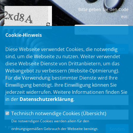
Bitte geben Sie den Code
ein:
Cookie-Hinweis
* Pflichtfeld
Diese Webseite verwendet Cookies, die notwendig
sind, um die Webseite zu nutzen. Weiter verwendet
diese Webseite Dienste von Drittanbietern, um das
Webangebot zu verbessern (Website-Optmierung).
Newsletter
Für die Verwendung bestimmter Dienste wird Ihre
Einwilligung benötigt. Ihre Einwilligung können Sie
Erhalten Sie Neuigkeiten aus dem Landtag und der Region.
jederzeit widerrufen. Weitere Informationen finden Sie
in der
Datenschutzerklärung
.
Technisch notwendige Cookies (
Übersicht
)
Die notwendigen Cookies werden allein für den
* Pflichtfeld
ordnungsgemäßen Gebrauch der Webseite benötigt.