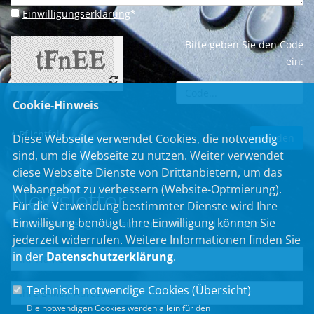
Einwilligungserklärung
*
Bitte geben Sie den Code
ein:
Cookie-Hinweis
* Pflichtfeld
Diese Webseite verwendet Cookies, die notwendig
sind, um die Webseite zu nutzen. Weiter verwendet
diese Webseite Dienste von Drittanbietern, um das
Webangebot zu verbessern (Website-Optmierung).
Newsletter
Für die Verwendung bestimmter Dienste wird Ihre
Einwilligung benötigt. Ihre Einwilligung können Sie
Erhalten Sie Neuigkeiten aus dem Landtag und der Region.
jederzeit widerrufen. Weitere Informationen finden Sie
in der
Datenschutzerklärung
.
Technisch notwendige Cookies (
Übersicht
)
Die notwendigen Cookies werden allein für den