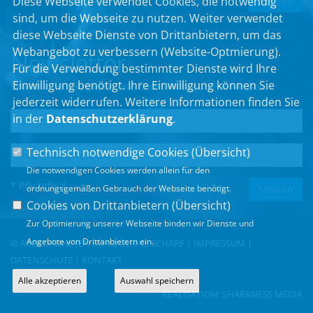
Diese Webseite verwendet Cookies, die notwendig
sind, um die Webseite zu nutzen. Weiter verwendet
diese Webseite Dienste von Drittanbietern, um das
Webangebot zu verbessern (Website-Optmierung).
Newsletter
Für die Verwendung bestimmter Dienste wird Ihre
Einwilligung benötigt. Ihre Einwilligung können Sie
Erhalten Sie Neuigkeiten aus dem Landtag und der Region.
jederzeit widerrufen. Weitere Informationen finden Sie
in der
Datenschutzerklärung
.
Technisch notwendige Cookies (
Übersicht
)
Die notwendigen Cookies werden allein für den
* Pflichtfeld
ordnungsgemäßen Gebrauch der Webseite benötigt.
Cookies von Drittanbietern (
Übersicht
)
Zur Optimierung unserer Webseite binden wir Dienste und
Angebote von Drittanbietern ein.
© ABGEORDNETEN BÜRO ULRIKE SCHARF |
IMPRESSUM
|
DATENSCHUTZ
|
KONTAKT
Alle akzeptieren
Auswahl speichern
REALISATION:
SHARKNESS MEDIA