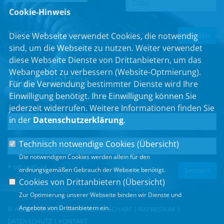
Cookie-Hinweis
* Pflichtfeld
Diese Webseite verwendet Cookies, die notwendig
sind, um die Webseite zu nutzen. Weiter verwendet
diese Webseite Dienste von Drittanbietern, um das
Webangebot zu verbessern (Website-Optmierung).
Newsletter
Für die Verwendung bestimmter Dienste wird Ihre
Einwilligung benötigt. Ihre Einwilligung können Sie
Erhalten Sie Neuigkeiten aus dem Landtag und der Region.
jederzeit widerrufen. Weitere Informationen finden Sie
in der
Datenschutzerklärung
.
Technisch notwendige Cookies (
Übersicht
)
Die notwendigen Cookies werden allein für den
* Pflichtfeld
ordnungsgemäßen Gebrauch der Webseite benötigt.
Cookies von Drittanbietern (
Übersicht
)
Zur Optimierung unserer Webseite binden wir Dienste und
Angebote von Drittanbietern ein.
© ABGEORDNETEN BÜRO ULRIKE SCHARF |
IMPRESSUM
|
DATENSCHUTZ
|
KONTAKT