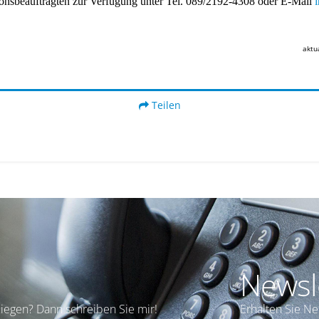
ationsbeauftragten zur Verfügung unter Tel. 089/2192-4308 oder E-Mail
aktu
Teilen
Newsl
iegen? Dann schreiben Sie mir!
Erhalten Sie N