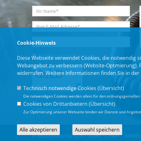
Cookie-Hinweis
Einwilligungserklärung
*
Diese Webseite verwendet Cookies, die notwendig si
Webangebot zu verbessern (Website-Optmierung). Für
widerrufen. Weitere Informationen finden Sie in der
Technisch notwendige Cookies (
Übersicht
)
Die notwendigen Cookies werden allein für den ordnungsgemäßen 
Cookies von Drittanbietern (
Übersicht
)
* Pflichtfeld
Zur Optimierung unserer Webseite binden wir Dienste und Angebote
Alle akzeptieren
Auswahl speichern
© ABGEORDNETEN BÜRO ULRIKE SCHARF |
IMPRE