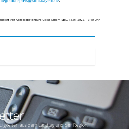
integrationspreis@stmi.bayern.de
.
alisiert von Abgeordnetenbüro Ulrike Scharf, MdL, 18.01.2023, 13:40 Uhr
etter
euigkeiten aus dem Landtag und der Region.